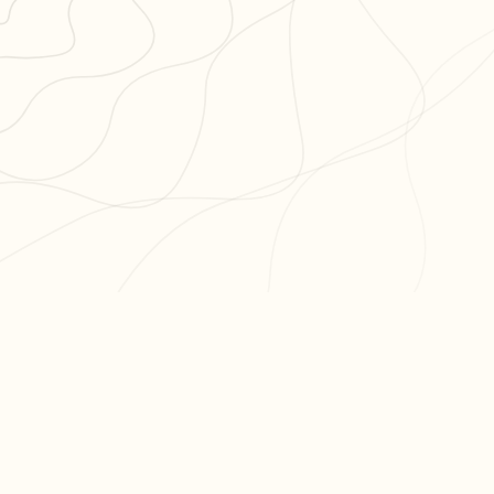
PR
Cré
L'app de révision intelligente,
Cré
pensée par des étudiants
Par
pour des étudiants.
Tari