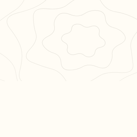
PULAIRES
LÉGAL
en 3
CGU
CGV
ation philo
Confidentialité
hs en