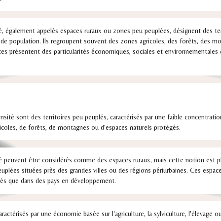
é, également appelés espaces ruraux ou zones peu peuplées, désignent des terr
n de population. Ils regroupent souvent des zones agricoles, des forêts, des 
es présentent des particularités économiques, sociales et environnementales q
nsité sont des territoires peu peuplés, caractérisés par une faible concentrat
coles, de forêts, de montagnes ou d'espaces naturels protégés.
é peuvent être considérés comme des espaces ruraux, mais cette notion est plus
plées situées près des grandes villes ou des régions périurbaines. Ces espace
pés que dans des pays en développement.
ctérisés par une économie basée sur l'agriculture, la sylviculture, l'élevage ou