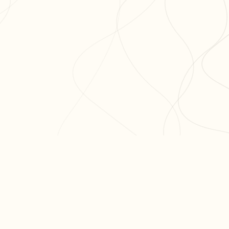
ODUIT
RESSOURCES
ARTICLES PO
er ma fiche
Blog
Réviser le bac 
er un exercice
Aide & FAQ
semaines
courir nos fiches
Programme
Méthode dissert
fs
partenaires BDE
Réviser les mat