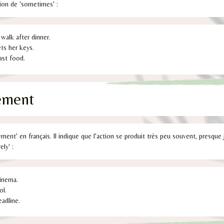
ion de 'sometimes' :
walk after dinner.
ts her keys.
ast food.
rement
rarement' en français. Il indique que l'action se produit très peu souvent, presque
ely' :
cinema.
ol.
eadline.