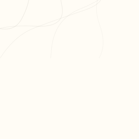
PR
Cré
L'app de révision intelligente,
Cré
pensée par des étudiants
Par
pour des étudiants.
Tari
moc.oleitrap@tcatnoc