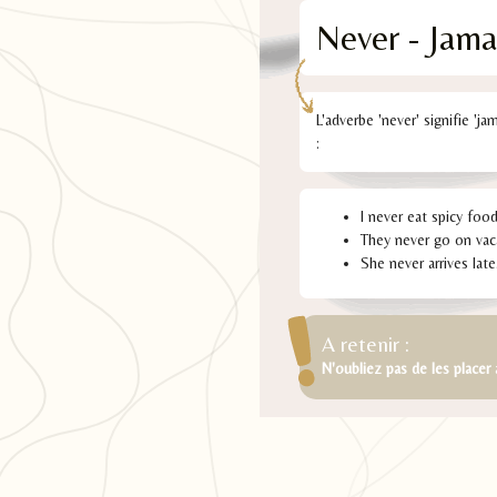
Never - Jama
L'adverbe 'never' signifie 'ja
:
I never eat spicy food
They never go on vac
She never arrives late
A retenir :
N'oubliez pas de les placer 