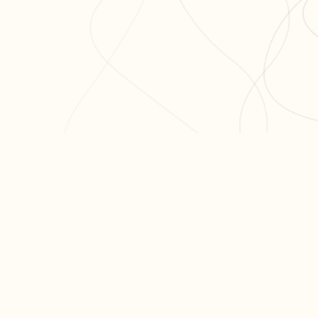
ODUIT
RESSOURCES
ARTICLES PO
er ma fiche
Blog
Réviser le bac 
er un exercice
Aide & FAQ
semaines
courir nos fiches
Programme
Méthode dissert
fs
partenaires BDE
Réviser les mat
terminale
Tous nos articl