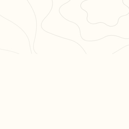
PULAIRES
LÉGAL
en 3
CGU
CGV
ation philo
Confidentialité
hs en
es