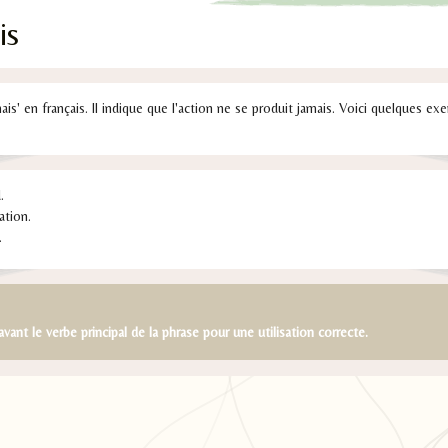
is
mais' en français. Il indique que l'action ne se produit jamais. Voici quelques ex
.
ation.
.
avant le verbe principal de la phrase pour une utilisation correcte.