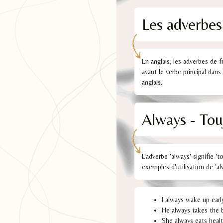
Les adverbes
En anglais, les adverbes de 
avant le verbe principal dan
anglais.
Always - Tou
L'adverbe 'always' signifie '
exemples d'utilisation de 'al
I always wake up earl
He always takes the 
She always eats heal