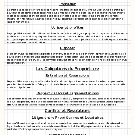
Posséder
Le droit de posséder confère au propriétaire la maîtrise totale et exclusive sur un bien. Cela signifie qu'il
peut en faire le commerce, le conserver pour un usage personnel ou le léguer à des héritiers. Cependant,
cette possession est encadrée par des dispositions légales spécifiques afin de protéger les droits
d'autrui et l'intérêt public, notamment en ce qui concerne les règlements de zonage et les restrictions
environnementales.
Utiliser et profiter
Le propriétaire a le droit d'utiliser son bien de la manière qu'il juge appropriée tant que cette utilisation ne
contrevient pas aux lois appliquées. Dans le cas d'un bien immobilier, cela peut inclure la location,
l'occupation personnelle ou la transformation du bien. Pour les objets matériels, l'utilisation peut inclure la
consommation ou la modification.
Disposer
Disposer d'un bien implique la capacité de vendre, de donner ou de transférer la propriété à un tiers. Cela
peut se faire par des moyens contractuels ou par la succession. En outre, des aspects tels que respecter
les droits de premier refus ou les servitudes doivent être pris en considération lors de la disposition d'un
bien immobilier.
Les Obligations du Propriétaire
Entretien et Réparations
Un propriétaire est responsable de l'entretien et des réparations nécessaires à son bien, en particulier
pour les biens immobiliers. Cela garantit que le bien reste en bon état et respecte les normes de sécurité
et de santé publiques.
Respect des lois et réglementations
Les propriétaires doivent se conformer aux lois locales, y compris le respect du code de l'urbanisme, des
lois sur le logement, ainsi que des réglementations environnementales. Ces obligations visent à garantir
que l'utilisation de la propriété ne porte préjudice ni à l'environnement ni à la communauté locale.
Conflits et Résolutions
Litiges entre Propriétaires et Locataires
Les conflits entre propriétaires et locataires peuvent survenir, notamment concernant le paiement du
loyer, l'entretien du bien et le respect des conditions du bail. Ces litiges peuvent être résolus par la
médiation, l'arbitrage ou par des recours légaux.
Disputes de Voisinage