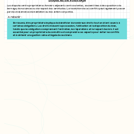
Les disputes entre propriétaires fonciers adjacents sont courantes, souvent liées à des questions de
bornage, de nuisances ou de respect des servitudes. La résolution de ces conflits peut également passer
par des mécanismes de médiation ou des actions en justice.
A retenir :
En résumé, être propriétaire implique de bénéficier de nombreux droits tout en étant soumis à
certaines obligations. Les droits incluent la possession, l'utilisation et la disposition du bien,
tandis que les obligations comprennent l'entretien, les réparations et le respect des lois. Il est
essentiel pour un propriétaire de connaître et comprendre ces aspects pour éviter les conflits
et maintenir une gestion saine et légale de ses biens.