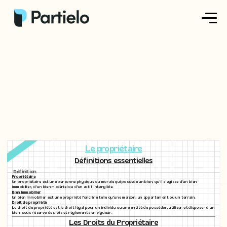
Créer ma fiche
Créer un exercice
Parcourir nos fiches
Tarifs
Le propriétaire
Se connecter
Définitions essentielles
Définition
Propriétaire
Un propriétaire est une personne physique ou morale qui possède un bien, qu'il s'agisse d'un bien
S'inscrire
immobilier, d'un bien matériel ou d'un actif intangible.
Bien immobilier
Un bien immobilier est une propriété foncière telle qu'une maison, un appartement ou un terrain.
Droit de propriété
Le droit de propriété est le droit légal pour un individu ou une entité de posséder, utiliser et disposer d'un
bien, sous réserve des lois et règlements en vigueur.
Les Droits du Propriétaire