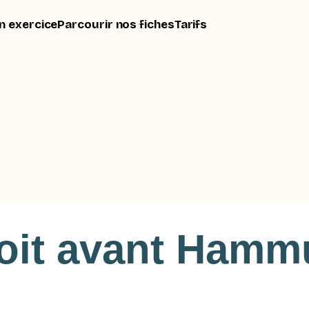
n exercice
Parcourir nos fiches
Tarifs
roit avant Hamm