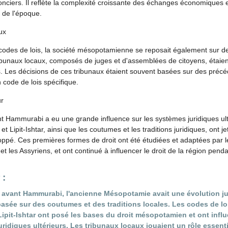
 fonciers. Il reflète la complexité croissante des échanges économiques
 de l'époque.
ux
codes de lois, la société mésopotamienne se reposait également sur d
ribunaux locaux, composés de juges et d'assemblées de citoyens, étaie
iges. Les décisions de ces tribunaux étaient souvent basées sur des pré
 code de lois spécifique.
ur
 Hammurabi a eu une grande influence sur les systèmes juridiques ult
 Lipit-Ishtar, ainsi que les coutumes et les traditions juridiques, ont 
ppé. Ces premières formes de droit ont été étudiées et adaptées par les
 les Assyriens, et ont continué à influencer le droit de la région penda
 :
 avant Hammurabi, l'ancienne Mésopotamie avait une évolution ju
sée sur des coutumes et des traditions locales. Les codes de loi
pit-Ishtar ont posé les bases du droit mésopotamien et ont influ
ridiques ultérieurs. Les tribunaux locaux jouaient un rôle essenti