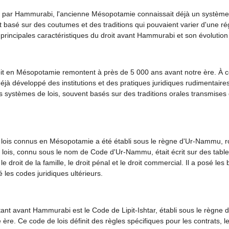
ois par Hammurabi, l'ancienne Mésopotamie connaissait déjà un système
 basé sur des coutumes et des traditions qui pouvaient varier d'une rég
principales caractéristiques du droit avant Hammurabi et son évolution 
it en Mésopotamie remontent à près de 5 000 ans avant notre ère. À ce
à développé des institutions et des pratiques juridiques rudimentaire
es systèmes de lois, souvent basés sur des traditions orales transmises
lois connus en Mésopotamie a été établi sous le règne d'Ur-Nammu, roi
 lois, connu sous le nom de Code d'Ur-Nammu, était écrit sur des tablet
e droit de la famille, le droit pénal et le droit commercial. Il a posé les
les codes juridiques ultérieurs.
ant avant Hammurabi est le Code de Lipit-Ishtar, établi sous le règne du 
 ère. Ce code de lois définit des règles spécifiques pour les contrats, l