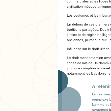
commerciales et les litiges
civilisation mésopotamienne
Les coutumes et les tribuna
En dehors de ces premiers 
traditions partagées. Des t
justice et de régler les lit
anciennes, plutôt que sur un
Influence sur le droit ultérie
Le droit mésopotamien avant
codes de lois de Ur-Nammu et
juridique complexe et dévelo
notamment les Babyloniens et
A retenir
En résumé,
complexe ba
Nammu et Li
systèmes ju