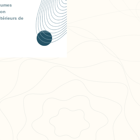
utumes
ion
térieurs de