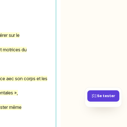
rer sur le
t motrices du
nce aec son corps et les
ntales »,
Se tester
xister même