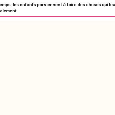
temps, les enfants parviennent à faire des choses qui l
tialement
ODUIT
RESSOURCES
ARTICLES PO
er ma fiche
Blog
Réviser le bac 
er un exercice
Aide & FAQ
semaines
courir nos fiches
Programme
Méthode dissert
fs
partenaires BDE
Réviser les mat
terminale
Tous nos articl