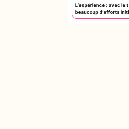
L’expérience : avec le 
beaucoup d’efforts ini
PR
Cré
L'app de révision intelligente,
Cré
pensée par des étudiants
Par
pour des étudiants.
Tari