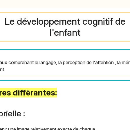
Le développement cognitif de
l'enfant
x comprenant le langage, la perception de l'attention , la mém
nt
res diffèrantes:
ielle :
etenir une image relativement exacte de chaque