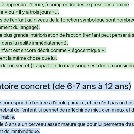
e à apprendre l’heure, à comprendre des expressions comme
e » ou « il y a trois jours »…
ons de l’enfant au niveau de la fonction symbolique sont nombr
ement du langage).
e plus grande intériorisation de l’action (l’enfant peut penser à
r dans la réalité immédiatement).
’enfant est encore décrit comme « égocentrique » :
nsent la même chose que lui.
 garder un secret ( l'appartion du manssonge est donc a consid
toire concret (de 6-7 ans à 12 ans)
correspond à l’entrée à l’école primaire, et ce n’est pas un has
bral de l’enfant lui permet de réfléchir de mieux en mieux et de
 habile.
 de 6 ans a un cerveau assez mature que pour lui permettre d’ass
 et de l’arithmétique.