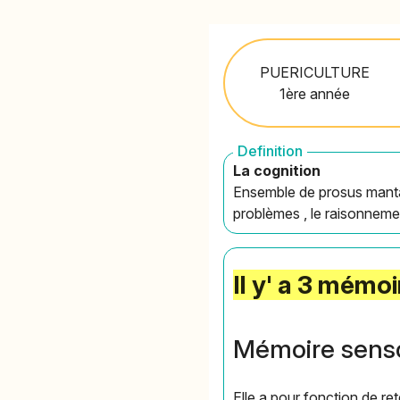
PUERICULTURE
1ère année
Definition
La cognition
Ensemble de prosus mantau
problèmes , le raisonneme
Il y' a 3 mémoi
Mémoire sensor
Elle a pour fonction de r