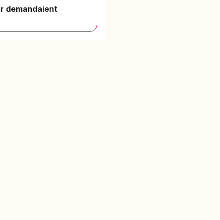
eur demandaient
PULAIRES
LÉGAL
en 3
CGU
CGV
ation philo
Confidentialité
hs en
es