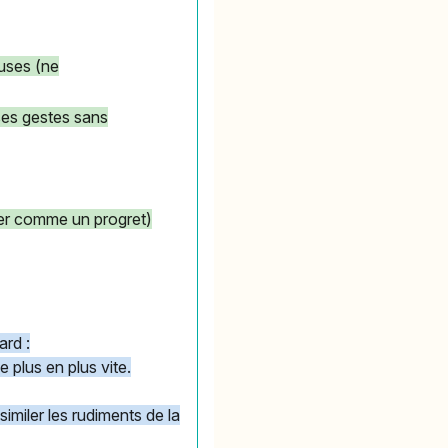
euses (ne
 ses gestes sans
érer comme un progret)
ard :
 plus en plus vite.
imiler les rudiments de la