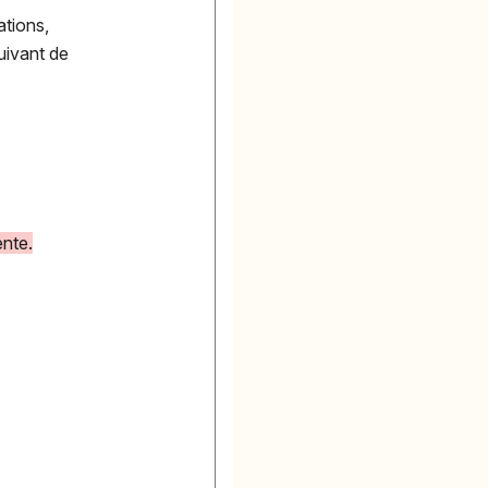
tions,
uivant de
ente.