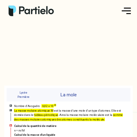
Créer ma fiche
Créer un exercice
Parcourir nos fiches
Tarifs
Se connecter
Lycée
La mole
Première
23
Nombre d'Avogadro :
6,02 x 10
La masse molaire atomique M
est la masse d'une mole d'un type d'atomes. Elle est
S'inscrire
donnée dans le
tableau périodique
. Ainsi la masse molaire moléculaire est la
somme
des masses molaires atomiques des atomes constituants la molécule.
Calcul de la quantité de matière
n = m/M
Calcul de la masse d'un liquide