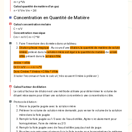
m = p*Vb
Calcul quantité de matière d'un gaz
n = V/Vm Vm = 24l
Concentration en Quantité de Matière
Calcul concentration molaire
C = n/V
Concentration massique
Cm = m/V Cm = C*M
Faire l'inventaire des données dans un tableau.
Dilution phrase magique
: Au cours d'une
dilution, la quantité de matière de soluté
nmère
prélevé dans la
solution mère est égal à la quantité de matière
de
soluté
nfille
présent dans la
solution fille.
nmère = nfille
Or C= n/V -----> n = c*V
Donc Cmère * Vmère = Cfille * Vfille
3.Isoler l'inconnue et faire le calcul ( très souvent Vmère à prélever )
Calcul facteur de dilution
Le calcul facteur de dilution est une méthode utilisée pour déterminer le volume de
diluant nécessaire pour diluer une solution concentrée à une concentration cible.
Protocole dilution :
Rincer la pipette jaugée avec la solution mère
Prélever le volume de solution mère demandé, puis verser le volume de la solution
mère dans la fiole jaugée
Remplir la fiole jaugée au 1/3 avec de l'eau distillée, Agiter circulairement pour
homogénéiser, Faire de même au 2/3.
Remplir la fiole jaugée avec de l'eau distillée jusqu'au trait de jauge.
Boucher puis retourner plusieurs fois la fiole jaugée pour homogénéiser le mélange.