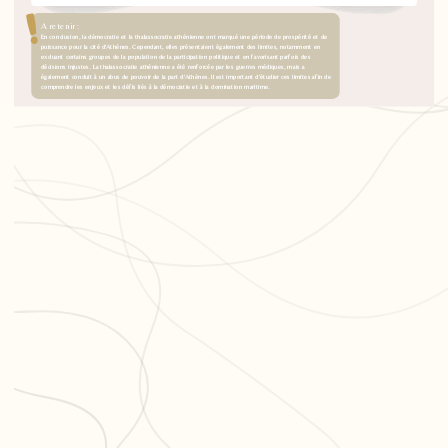
A retenir :
En conclusion, la démocratie et la thalassocratie athénienne ont marqué une période de prospérité et de
puissance pour la cité d'Athènes. Cependant, elles présentaient également des limites, notamment en
excluant certains groupes de la population de la participation politique et en favorisant parfois des
décisions injustes. La thalassocratie athénienne a été renforcée par les guerres médiques, mais a
également conduit à un abus de pouvoir de la part d'Athènes. Il est important d'étudier ces limites afin de
comprendre les enjeux et les défis liés à la démocratie et à la domination maritime.