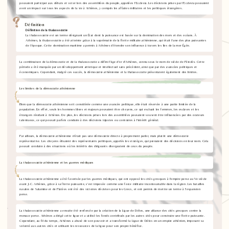
pouvaient participer aux débats et voter lors des assemblées du peuple, appelées l'Ecclesia. Les décisions prises par l'Ecclesia pouvaient
avoir un impact sur tous les aspects de la vie à Athènes, y compris les affaires militaires et les politiques étrangères.
Définition
Définition de la thalassocratie
La thalassocratie est un terme désignant un État dont la puissance est basée sur la domination des mers et des océans. À
Athènes, la thalassocratie a été atteinte grâce à la suprématie de la flotte militaire athénienne, qui était l'une des plus puissantes
de l'époque. Cette domination maritime a permis à Athènes d'étendre son influence à travers les îles de la mer Égée.
La combinaison de la démocratie et de la thalassocratie a défini l'âge d'or d'Athènes, connu sous le nom de siècle de Périclès. Cette
période a été marquée par un développement artistique et intellectuel sans précédent, ainsi que par des avancées politiques et
économiques. Cependant, malgré ces succès, la démocratie athénienne et la thalassocratie présentaient également des limites.
Les limites de la démocratie athénienne
Bien que la démocratie athénienne soit considérée comme une avancée politique, elle était réservée à une partie limitée de la
population. En effet, seuls les hommes libres et majeurs pouvaient être citoyens, ce qui excluait les femmes, les esclaves et les
étrangers résidant à Athènes. De plus, les décisions prises lors des assemblées pouvaient souvent être influencées par des orateurs
talentueux, ce qui pouvait parfois conduire à des décisions injustes ou contraires à l'intérêt général.
Par ailleurs, la démocratie athénienne n'était pas une démocratie directe à proprement parler, mais plutôt une démocratie
représentative. Les citoyens élisaient des représentants politiques, appelés les stratèges, qui prenaient des décisions en leur nom. Cela
pouvait conduire à des situations où les intérêts des dirigeants divergeaient de ceux du peuple.
La thalassocratie athénienne et les guerres médiques
La thalassocratie athénienne a été favorisée par les guerres médiques, qui ont opposé les cités grecques à l'empire perse au Ve siècle
avant J-C. Athènes, grâce à sa flotte puissante, s'est imposée comme une force militaire incontournable dans la région. Les batailles
navales de Salamine et de Platées ont été des victoires décisives pour les Grecs, et ont permis de mettre un terme à l'expansion
perse.
La thalassocratie athénienne a ensuite été renforcée par la création de la Ligue de Délos, une alliance des cités grecques contre la
menace perse. Athènes a dirigé cette ligue et a utilisé les fonds contribués par les autres cités pour construire une flotte puissante.
Cependant, au fil du temps, Athènes a abusé de son pouvoir et a transformé la Ligue de Délos en un empire athénien, imposant sa
volonté aux autres cités et utilisant les ressources de la ligue pour son propre bénéfice.