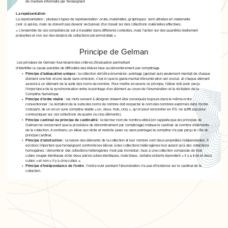
de manière informelle par l'enseignant
La représentation
La représentation : plusieurs types de représentation -orale, matérielles, graphiques- sont utilisées en maternelle
(voir ci-après), mais ne doivent pas devenir exclusives d'un travail sur des collections matérielles effectives.
« L'ensemble de ces compétences est à travailler dans différents contextes, mais l'action sur des quantités réellement
présentes et non sur des dessins de collections est primordiale »
Principe de Gelman
Les principes de Gelman fournissent des critères d'évaluation permettant
d'identifier la cause possible de difficultés des élèves face au dénombrement par comptinage.
Principe d'adéquation unique
: la collection doit être énumérée -pointage (gestuel puis seulement mental) de chaque
élément une fois et une seule sans omission, c'est ici que le geste mental d'énumération est crucial- et chaque élément
associé à un élément de la suite des noms de nombre. Pour mettre en œuvre ce principe, l'élève doit avoir perçu
l'importance de la synchronisation entre le pointage d'un élément au cours de l'énumération et la récitation de la
Comptine Numérique
Principe d'ordre stable
: les mots servant à désigner doivent être convoqués toujours dans le même ordre
conventionnel : la récitation de la suite des noms de nombre doit respecter le nom des nombres exprimés dans l'ordre
croissant, de un en un (une comptine stable « un, deux, trois, cinq », qu'on peut rencontrer en P.S. ne suffit pas pour
communiquer sur ces collections de quatre ou cinq éléments).
Principe cardinal ou principe de cardinalité
: le dernier nom de nombre utilisé [on rappelle que les principes de
Gelman ne concernent que la procédure de dénombrement par comptinage) indique le cardinal -le nombre d'éléments-
de la collection. A contrario, un élève qui récite et rerécite (avec ou sans pointage) la comptine n'a pas perçu le rôle du
principe cardinal.
Principe d'abstraction
: la nature des éléments de la collection et leur nombre sont deux propriétés indépendantes. Il
est donc important que l'enseignant confronte les élèves à des collections hétérogènes tout autant qu'à des collections
homogènes : dénombrer des collections hétérogènes n'est pas immédiat ; face à une collection composée de trois
cubes rouges identiques et de deux autres cubes identiques, mais bleus, certains enfants répondent « il y a trois et deux
cubes » et non « il y a cinq cubes ».
Principe d'indépendance de l'ordre
: l'ordre suivi pendant l'énumération n'a pas d'incidence sur le cardinal de la
collection.