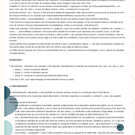
n, et soit en mesure de la réciter de manière stable (sans changer l'ordre des mots d'une
récitation à l'autre) et conforme (ou de manière conventionnelle) : supposons un élève qui récite,systématiquement, « un,
deux, huit, cinq, dix, trois », ce que cet élève nomme « trois » correspond à ce que tout
le monde nomme « six ». De plus, il faut qu'il soit capable de segmenter cette chaine sonore, pour pouvoir en extraire le nom
de chaque nombre (or on constate que undeutroikatrsinksissetuitneuf, qui peut tout à fait être
mémorisé comme « supercalifragilistic... » dès la Petite Section, est parfois coupé à des endroits inattendus).
C'est surtout en moyenne section qu'il est important de veiller au bon découpage, ce qui va amener l'élève à constater qu'un
nom de nombre n'est pas nécessairement monosyllabique -même si en français, contrairement à
l'italien par exemple- il faut attendre d'arriver à « quatorze » pour s'en rendre compte, les syllabes « muettes »de « quatre », «
onze », ... étant difficiles à détecter. Il faut aussi être capable de s'arrêter et de reprendre sans repartir à zéro, ou de dire
certains noms de nombre à voix haute et d'autres « dans sa tête », par exemple dans le jeu du « tunnel numérique » (jeu de
Grande Section) où le meneur de jeu règle à la fois le débit de la récitation, mais aussi le fait qu'on prononce on non le nom du
nombre.
Cette maîtrise de la récitation est dénommée par Michel Fayol « connaissance mature » : une telle connaissance, portant sur
une partie assez courte de la suite des noms de nombre, peut déjà se mettre en place
en Petite Section (jusque vers cinq ou six) permettant alors un « dénombrement par comptinage » (voir ci-après) de quantités
correspondantes.
Enumération
L'énumération : énumérer une collection c'est organiser mentalement la collection (la transformer de « tas » en « file »), donc
étape 1 : choisir un premier élément
étape 2 : choisir un élément suivant,
étape 3 : conserver la mémoire des éléments déjà choisis,
C'est dès la M.S. que l'apprentissage de l'énumération trouve sa place
Le dénombrement
Le dénombrement : dénombrer, c'est quantifier de manière précise, exacte, en fournissant deux informations :
un nom de nombre et la nature des objets dénombrés. C'est donc répondre à la question « combien? » pour une quantité
discrète
Procédure de dénombrement:
par subitisation (a-perception immédiate, globale, indépendante de la disposition spatiale des objets, qui ne concerne
que les « très petites collections » de un, deux ou trois éléments, assez proches pour pouvoir être perçus d'un seul coup
d'œil, mais cependant nettement séparés les uns des autres). La subitisation reste pratiquée à l'âge adulte, et n'évolue
pratiquement pas au cours de la vie, semble-t-il. C'est la modalité principale de dénombrement en P.S
par « dénombrement-par-comptinage », qui mobilise simultanément trois compétences : le geste mental d'énumération,
la récitation contrôlée de la suite des noms de nombre, les cinq principes de Gelman, détaillés ci-après p. 14. C'est une
compétence complexe (comme on le constate en essayant d'utiliser la comptine z/y/x/... pour dénombrer !). Il est
important de faire évoluer la nécessaire étape avec gestuation et récitation synchronisée pour atteindre un pointage
visuel avec récitation intériorisée.
par partition + subitisation + calcul. Cette procédure n'est pas un objectif de la maternelle, mais elle peut être pratiquée