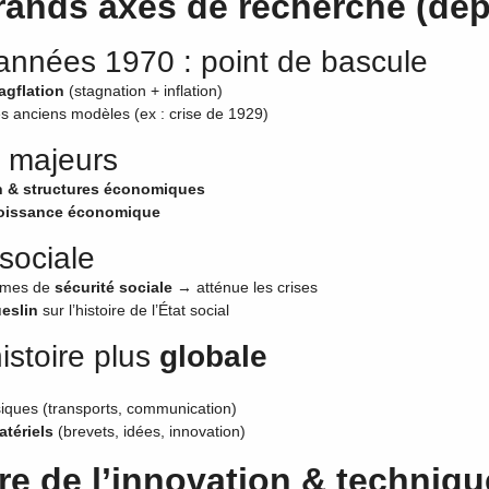
rands axes de recherche (dep
 années 1970 : point de bascule
agflation
(stagnation + inflation)
 anciens modèles (ex : crise de 1929)
 majeurs
on & structures économiques
croissance économique
 sociale
tèmes de
sécurité sociale
→ atténue les crises
eslin
sur l’histoire de l’État social
istoire plus
globale
ques (transports, communication)
tériels
(brevets, idées, innovation)
ire de l’innovation & techniq