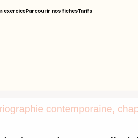
n exercice
Parcourir nos fiches
Tarifs
riographie contemporaine, chap