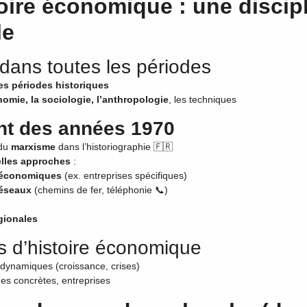
toire économique : une discip
le
dans toutes les périodes
les périodes historiques
omie, la sociologie, l’anthropologie
, les techniques
nt des années 1970
 du
marxisme
dans l’historiographie 🇫🇷
lles approches
:
oéconomiques
(ex. entreprises spécifiques)
éseaux
(chemins de fer, téléphonie 📞)
gionales
s d’histoire économique
dynamiques (croissance, crises)
ues concrètes, entreprises