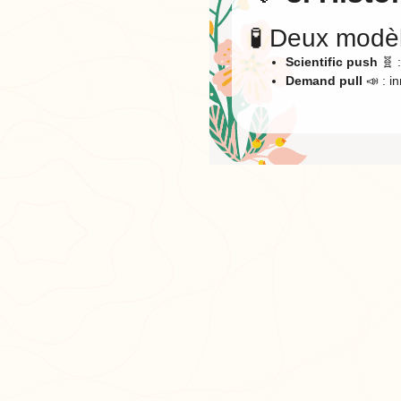
🧪 Deux modèl
Scientific push
🧬 :
Demand pull
📣 : i