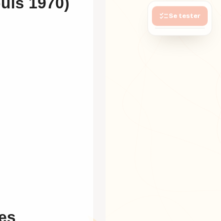
uis 1970)
Se tester
ues