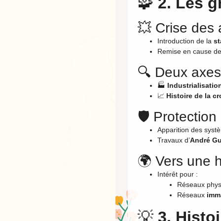
🧩
2. Les g
💥 Crise des
Introduction de la
st
Remise en cause des
🔍 Deux axes
🏭
Industrialisati
📈
Histoire de la 
🛡️ Protection
Apparition des sys
Travaux d’
André Gu
🌍 Vers une h
Intérêt pour :
Réseaux physi
Réseaux
imma
💡
3. Histo