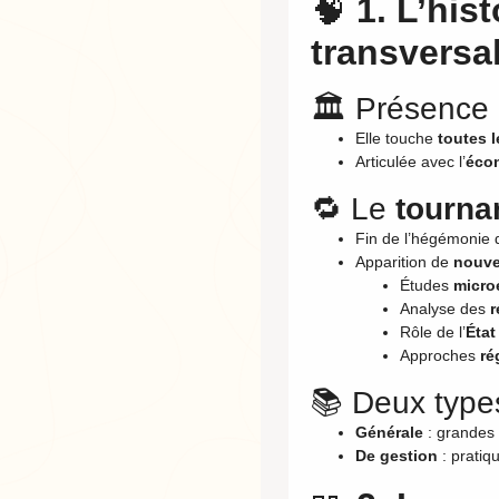
🧠
1. L’his
transversa
🏛️ Présence 
Elle touche
toutes 
Articulée avec l’
écon
🔁 Le
tourna
Fin de l’hégémonie
Apparition de
nouve
Études
micr
Analyse des
r
Rôle de l’
État
Approches
ré
📚 Deux type
Générale
: grandes 
De gestion
: pratiq