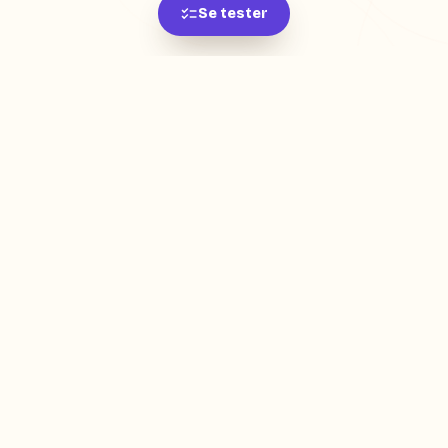
Se tester
L'app de révision intelligente, pensée par des
étudiants pour des étudiants.
moc.oleitrap@tcatnoc
PRODUIT
Créer ma fiche
Créer un exercice
Parcourir nos fiches
Tarifs
RESSOURCES
Blog