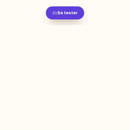
Se tester
L'app de révision intelligente, pensée par des
étudiants pour des étudiants.
moc.oleitrap@tcatnoc
PRODUIT
Créer ma fiche
Créer un exercice
Parcourir nos fiches
Tarifs
RESSOURCES