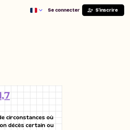
Se connecter
S'inscrire
1,7
de circonstances où
son décès certain ou