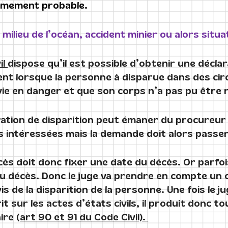
êmement probable.
milieu de l’océan, accident minier ou alors situ
il
dispose qu’il est possible d’obtenir une déclara
nt lorsque la personne à disparue dans des ci
vie en danger et que son corps n’a pas pu être
ation de disparition peut émaner du procureur 
 intéressées mais la demande doit alors passer
ès doit donc fixer une date du décès. Or parfois 
du décès. Donc le juge va prendre en compte un
is de la disparition de la personne. Une fois le j
t sur les actes d’états civils, il produit donc to
ire (
art 90 et 91 du Code Civil).