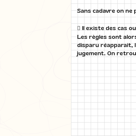
Sans cadavre on ne p
 Il existe des cas 
Les règles sont alors
disparu réapparait, 
jugement. On retro