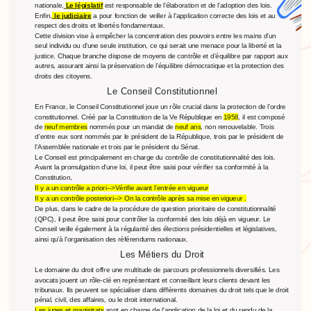
nationale.
Le législatif
est responsable de l'élaboration et de l'adoption des lois.
Enfin,
le judiciaire
a pour fonction de veiller à l'application correcte des lois et au
respect des droits et libertés fondamentaux.
Cette division vise à empêcher la concentration des pouvoirs entre les mains d'un
seul individu ou d'une seule institution, ce qui serait une menace pour la liberté et la
justice. Chaque branche dispose de moyens de contrôle et d'équilibre par rapport aux
autres, assurant ainsi la préservation de l'équilibre démocratique et la protection des
droits des citoyens.
Le Conseil Constitutionnel
En France, le Conseil Constitutionnel joue un rôle crucial dans la protection de l'ordre
constitutionnel. Créé par la Constitution de la Ve République en
1958
, il est composé
de
neuf membres
nommés pour un mandat de
neuf ans
, non renouvelable. Trois
d'entre eux sont nommés par le président de la République, trois par le président de
l'Assemblée nationale et trois par le président du Sénat.
Le Conseil est principalement en charge du contrôle de constitutionnalité des lois.
Avant la promulgation d'une loi, il peut être saisi pour vérifier sa conformité à la
Constitution,
Il y a un contrôle a priori-->Vérifie avant l'entrée en vigueur
Il y a un contrôle posteriori--> On la contrôle après sa mise en vigueur .
De plus, dans le cadre de la procédure de question prioritaire de constitutionnalité
(QPC), il peut être saisi pour contrôler la conformité des lois déjà en vigueur. Le
Conseil veille également à la régularité des élections présidentielles et législatives,
ainsi qu'à l'organisation des référendums nationaux.
Les Métiers du Droit
Le domaine du droit offre une multitude de parcours professionnels diversifiés. Les
avocats jouent un rôle-clé en représentant et conseillant leurs clients devant les
tribunaux. Ils peuvent se spécialiser dans différents domaines du droit tels que le droit
pénal, civil, des affaires, ou le droit international.
Les juges et magistrats
sont en charge de l'application de la loi et du rendu de la