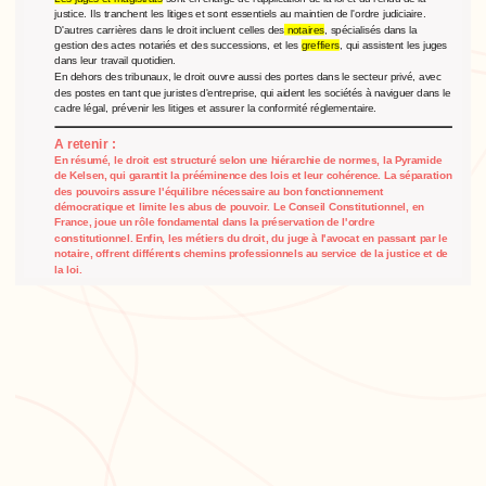
justice. Ils tranchent les litiges et sont essentiels au maintien de l'ordre judiciaire.
D'autres carrières dans le droit incluent celles des
notaires
, spécialisés dans la
gestion des actes notariés et des successions, et les
greffiers
, qui assistent les juges
dans leur travail quotidien.
En dehors des tribunaux, le droit ouvre aussi des portes dans le secteur privé, avec
des postes en tant que juristes d'entreprise, qui aident les sociétés à naviguer dans le
cadre légal, prévenir les litiges et assurer la conformité réglementaire.
A retenir :
En résumé, le droit est structuré selon une hiérarchie de normes, la Pyramide
de Kelsen, qui garantit la prééminence des lois et leur cohérence. La séparation
des pouvoirs assure l'équilibre nécessaire au bon fonctionnement
démocratique et limite les abus de pouvoir. Le Conseil Constitutionnel, en
France, joue un rôle fondamental dans la préservation de l'ordre
constitutionnel. Enfin, les métiers du droit, du juge à l'avocat en passant par le
notaire, offrent différents chemins professionnels au service de la justice et de
la loi.