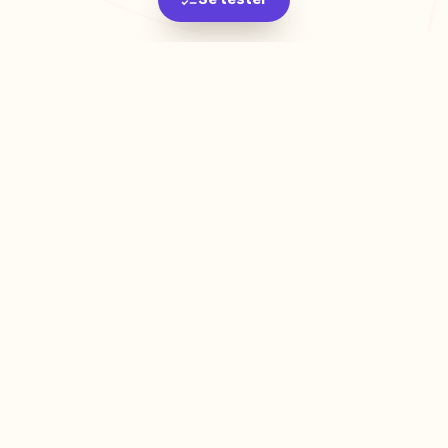
L'app de révision intelligente, pensée par des
étudiants pour des étudiants.
moc.oleitrap@tcatnoc
PRODUIT
Créer ma fiche
Créer un exercice
Parcourir nos fiches
Tarifs
RESSOURCES
Blog
Aide & FAQ