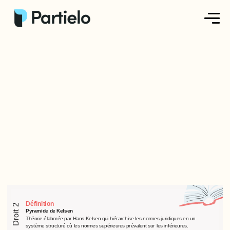
Créer ma fiche
Créer un exercice
Parcourir nos fiches
Tarifs
Se connecter
S'inscrire
Définition
Droit 2
Pyramide de Kelsen
Théorie élaborée par Hans Kelsen qui hiérarchise les normes juridiques en un
système structuré où les normes supérieures prévalent sur les inférieures.