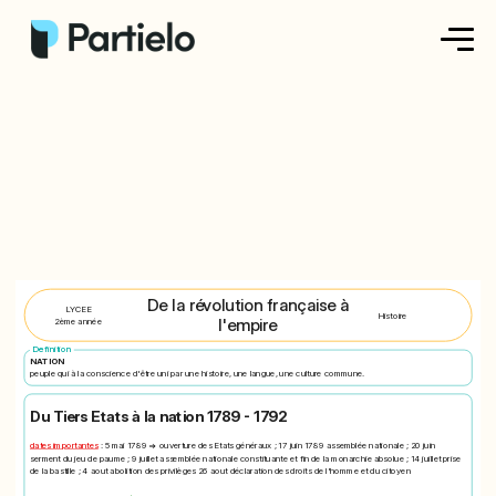
Créer ma fiche
Créer un exercice
Parcourir nos fiches
Tarifs
De la révolution française à
LYCEE
Histoire
l'empire
2ème année
Se connecter
Definition
NATION
peuple qui à la conscience d'être uni par une histoire, une langue, une culture commune.
S'inscrire
Du Tiers Etats à la nation 1789 - 1792
dates importantes
: 5 mai 1789 => ouverture des Etats généraux ; 17 juin 1789 assemblée nationale ; 20 juin
serment du jeu de paume ; 9 juillet assemblée nationale constituante et fin de la monarchie absolue ; 14 juillet prise
de la bastille ; 4 aout abolition des privilèges 26 aout déclaration des droits de l'homme et du citoyen