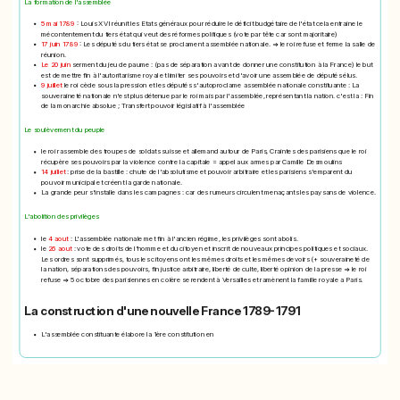
La formation de l'assemblée
5 mai 1789
: Louis XVI réunit les Etats généraux pour réduire le déficit budgétaire de l'état cela entraine le
mécontentement du tiers état qui veut des réformes politiques (vote par tête car sont majoritaire)
17 juin 1789
: Les députés du tiers état se proclament assemblée nationale. => le roi refuse et ferme la salle de
réunion.
Le 20 juin
serment du jeu de paume : (pas de séparation avant de donner une constitution à la France) le but
est de mettre fin à l'autoritarisme royal et limiter ses pouvoirs et d'avoir une assemblée de députés élus.
9 juillet
le roi cède sous la pression et les députés s'autoproclame assemblée nationale constituante : La
souveraineté nationale n'est plus détenue par le roi mais par l'assemblée, représentant la nation. c'est la : Fin
de la monarchie absolue ; Transfert pouvoir législatif à l'assemblée
Le soulèvement du peuple
le roi rassemble des troupes de soldats suisse et allemand autour de Paris, Craintes des parisiens que le roi
récupère ses pouvoirs par la violence contre la capitale = appel aux armes par Camille Desmoulins
14 juillet
: prise de la bastille : chute de l'absolutisme et pouvoir arbitraire et les parisiens s'emparent du
pouvoir municipal et créent la garde nationale.
La grande peur s'installe dans les campagnes : car des rumeurs circulent menaçants les paysans de violence.
L'abolition des privilèges
le
4 aout
: L'assemblée nationale met fin à l'ancien régime, les privilèges sont abolis.
le
26 aout
: vote des droits de l'homme et du citoyen et inscrit de nouveaux principes politiques et sociaux.
Les ordres sont supprimés, tous les citoyens ont les mêmes droits et les mêmes devoirs (+ souveraineté de
la nation, séparations des pouvoirs, fin justice arbitraire, liberté de culte, liberté opinion de la presse => le roi
refuse => 5 octobre des parisiennes en colère se rendent à Versailles et ramènent la famille royale a Paris.
La construction d'une nouvelle France 1789-1791
L'assemblée constituante élabore la 1ère constitution en