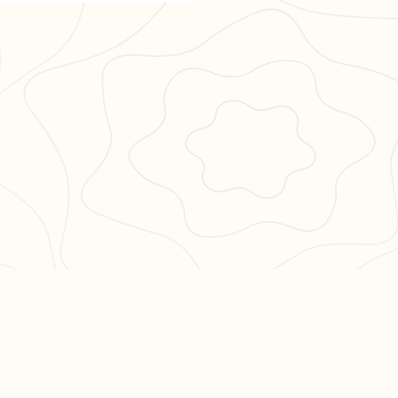
PULAIRES
LÉGAL
en 3
CGU
CGV