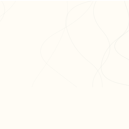
ODUIT
RESSOURCES
ARTICLES PO
er ma fiche
Blog
Réviser le bac 
er un exercice
Aide & FAQ
semaines