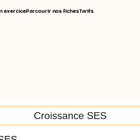
n exercice
Parcourir nos fiches
Tarifs
Croissance SES
 SES