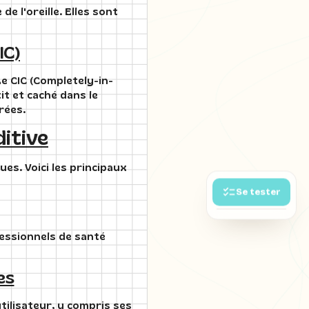
e l'oreille. Elles sont
IC)
Le CIC (Completely-in-
tit et caché dans le
rées.
itive
es. Voici les principaux
Se tester
fessionnels de santé
es
utilisateur, y compris ses