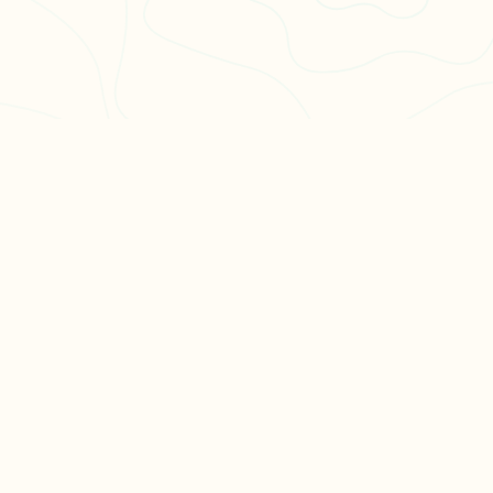
PULAIRES
LÉGAL
en 3
CGU
CGV
ation philo
Confidentialité
hs en
es
Fait avec ❤️ en France