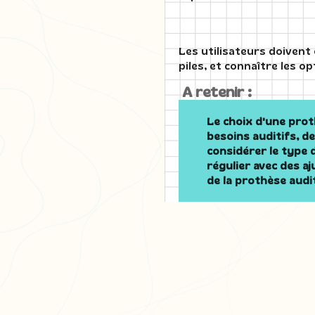
Les utilisateurs doivent
piles, et connaître les o
A retenir :
Le choix d'une prot
besoins auditifs, de
considérer le type d
régulier avec des a
de la prothèse audit