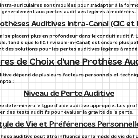
ntra-auriculaires sont moulées pour s'adapter à la forme d
t généralement aux pertes auditives légères à modérées.
othèses Auditives Intra-Canal (CIC et I
al se placent plus en profondeur dans le conduit auditif. 
le, tandis que le IIC (Invisible-in-Canal) est encore plus pe
ent des solutions pour les pertes auditives légères à modé
ères de Choix d'une Prothèse Aud
itive dépend de plusieurs facteurs personnels et techniqu
mpte :
Niveau de Perte Auditive
ve déterminera le type d'aide auditive approprié. Les pro
r des tests auditifs pour évaluer la gravité de la perte.
tyle de Vie et Préférences Personnell
hèse auditive peut être influencé par le mode de vie de l'