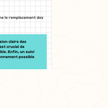
mme le remplacement des
ion claire des
est crucial de
le. Enfin, un suivi
ionnement possible