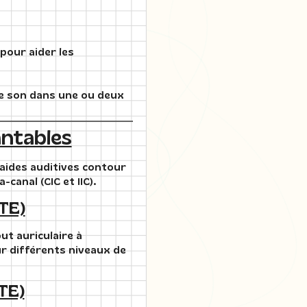
 pour aider les
 le son dans une ou deux
antables
 aides auditives contour
-canal (CIC et IIC).
BTE)
ut auriculaire à
our différents niveaux de
ITE)