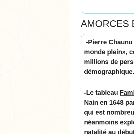
AMORCES 
-Pierre Chaunu
monde plein», ce 
millions de pers
démographique
-Le tableau
Fami
Nain en 1648 par
qui est nombreux
néanmoins explo
natalité au débu