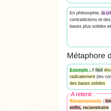
En philosophie,
la cr
contradictions et des
bases plus solides et
Métaphore d
Exemple :
Il
faut
dou
radicalement
(les co
des bases solides
A retenir :
Résonnements
:
to
enfin,
reconstruire