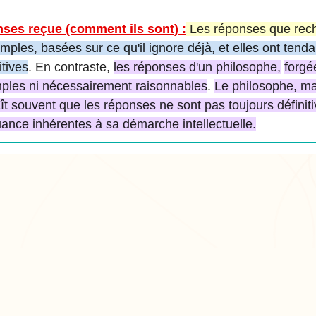
nses reçue (comment ils sont) :
Les réponses que rec
ples, basées sur ce qu'il ignore déjà, et elles ont tend
itives
. En contraste,
les réponses d'un philosophe,
forgé
mples ni nécessairement raisonnables
.
Le philosophe, ma
t souvent que les réponses ne sont pas toujours définitiv
uance inhérentes à sa démarche intellectuelle.
ODUIT
RESSOURCES
ARTICLES PO