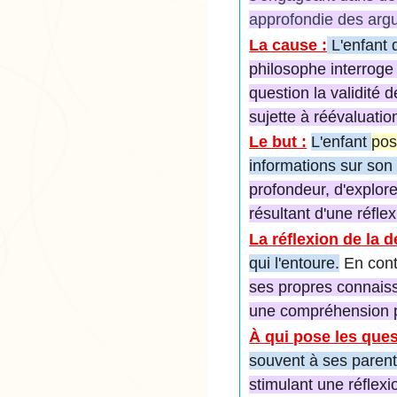
approfondie des argu
La cause :
L'enfant
philosophe interroge 
question la validité
sujette à réévaluatio
Le but :
L'enfant
pos
informations sur so
profondeur, d'explor
résultant d'une réfle
La réflexion de la 
qui l'entoure.
En cont
ses propres connaiss
une compréhension p
À qui pose les ques
souvent à ses parent
stimulant une réflexi