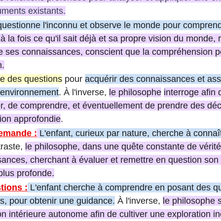
ments existants.
 questionne l'inconnu et observe le monde pour compren
à la fois ce qu'il sait déjà et sa propre vision du monde,
 de ses connaissances, conscient que la compréhension peu
n.
e des questions
pour
acquérir des connaissances et ass
n environnement
. À l'inverse,
le philosophe
interroge afin 
er, de comprendre, et éventuellement de prendre des déc
xion approfondie
.
demande :
L'enfant, curieux par nature, cherche à conna
raste,
le philosophe, dans une quête constante de vérit
ances, cherchant à évaluer et remettre en question son 
lus profonde.
tions :
L'enfant cherche à comprendre en posant des qu
s, pour obtenir une guidance.
À l'inverse,
le philosophe 
on intérieure autonome afin de cultiver une exploration 