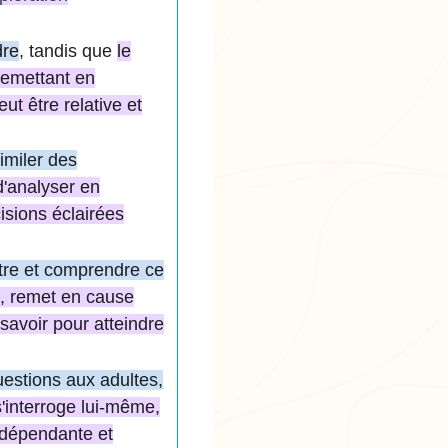
dre
, tandis que
le
 remettant en
t être relative et
imiler des
d'analyser en
isions éclairées
ître et comprendre ce
é, remet en cause
savoir pour atteindre
estions aux adultes,
s'interroge lui-même,
indépendante et