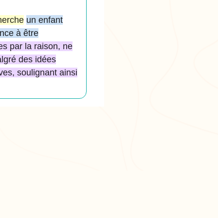
herche
un enfant
ance à être
es par la raison, ne
lgré des idées
es, soulignant ainsi
PULAIRES
LÉGAL