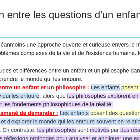
entre les questions d'un enfan
néanmoins une approche ouverte et curieuse envers le 
blèmes complexes de la vie et de l'existence humaine. Mai
litudes et différences entre un enfant et un philosophe da
prendre le monde qui les entoure.
entre un enfant et un philosophe :
Les enfants
posent 
 qui les entoure
, alors que
les philosophes
explorent en
 les fondements philosophiques de la réalité.
t amené de demander :
Les enfants
posent des questio
et d'explorer le monde qui les entoure souvent en relat
. En contraste,
les philosophes
sont
motivés
par
des résu
 réflexions profondes pour analyser et appliquer une ex