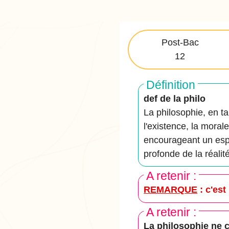
Post-Bac
12
Définition
def de la philo
La philosophie, en t
l'existence, la morale
encourageant un espr
profonde de la réalité
A retenir :
REMARQUE
: c'est
A retenir :
La philosophie ne c