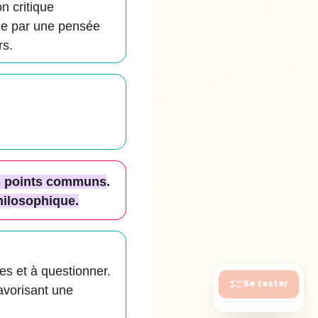
n critique
ée par une pensée
rs.
s points communs
.
ilosophique.
es et à questionner.
Se tester
favorisant une