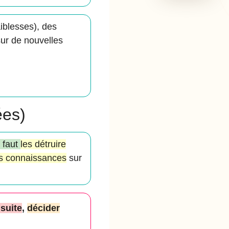
aiblesses), des
 sur de nouvelles
ées)
l faut
les détruire
s connaissances
sur
suite
,
décider