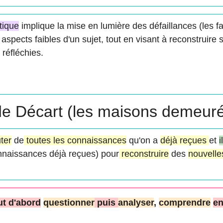
itique
implique la mise en lumière des défaillances (les f
 aspects faibles d'un sujet, tout en visant à reconstruire
 réfléchies.
e Décart (les maisons demeur
ter
de
toutes les connaissances
qu'on a
déjà reçues
et
i
nnaissances déjà reçues) pour
reconstruire
des
nouvelle
ut d'abord
questionner
puis
analyser
,
comprendre
en