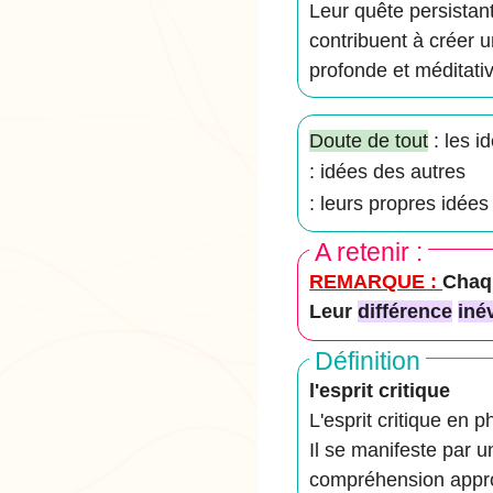
Leur quête persistan
contribuent à créer
profonde et méditativ
Doute de tout
: les i
: idées des autres
: leurs propres idées
A retenir :
REMARQUE :
Chaq
Leur
différence
iné
Définition
l'esprit critique
L'esprit critique en
Il se manifeste par u
compréhension appro