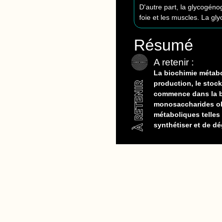
D'autre part, la glycogén
foie et les muscles. La gl
Résumé
A retenir :
La biochimie métabo
production, le stock
commence dans la bou
monosaccharides obt
métaboliques telles
synthétiser et de dé