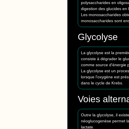
polysaccharides en oligosa
digestion des glucides en
Les monosaccharides obtenu
monosaccharides sont ensu
Glycolyse
La glycolyse est la premiè
consiste à dégrader le glu
comme source d'énergie pa
La glycolyse est un proces
lorsque l'oxygène est prés
dans le cycle de Krebs.
Voies altern
Outre la glycolyse, il exi
néoglucogenèse permet la 
lactate.