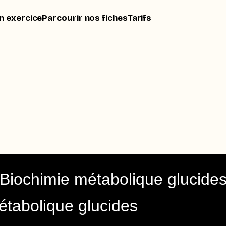
n exercice
Parcourir nos fiches
Tarifs
Biochimie métabolique glucide
étabolique glucides