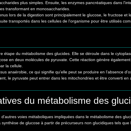
ccharides plus simples. Ensuite, les enzymes pancréatiques dans l'inte
 les transformant en monosaccharides.
s lors de la digestion sont principalement le glucose, le fructose et l
ite transportés dans les cellules de l'organisme pour être utilisés co
re étape du métabolisme des glucides. Elle se déroule dans le cytoplas
cose en deux molécules de pyruvate. Cette réaction génère également de
r la cellule.
sus anaérobie, ce qui signifie qu'elle peut se produire en l'absence d
ent, le pyruvate peut entrer dans les mitochondries et être converti en a
atives du métabolisme des gluc
ste d'autres voies métaboliques impliquées dans le métabolisme des gluc
synthèse de glucose à partir de précurseurs non glucidiques tels que 