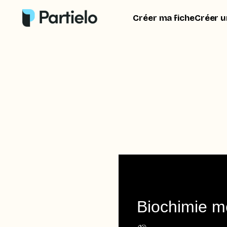
Créer ma fiche
Créer u
Biochimie m