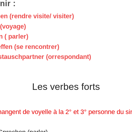
nir :
n (rendre visite/ visiter)
(voyage)
 ( parler)
effen (se rencontrer)
tauschpartner (orrespondant)
Les verbes forts
hangent de voyelle à la 2° et 3° personne du si