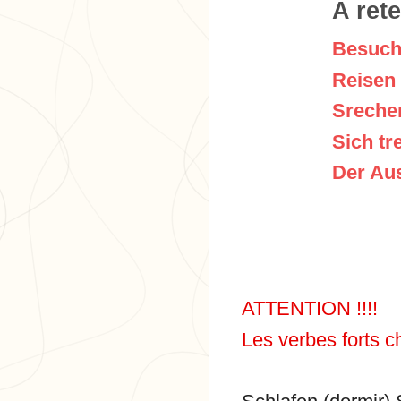
A rete
Besuche
Reisen 
Srechen
Sich tr
Der Aus
ATTENTION !!!!
Les verbes forts c